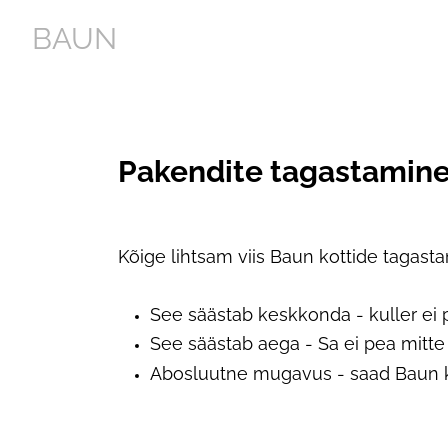
BAUN
Pakendite tagastamine 
Kõige lihtsam viis Baun kottide tagastam
See säästab keskkonda - kuller ei p
See säästab aega - Sa ei pea mitt
Abosluutne mugavus - saad Baun k