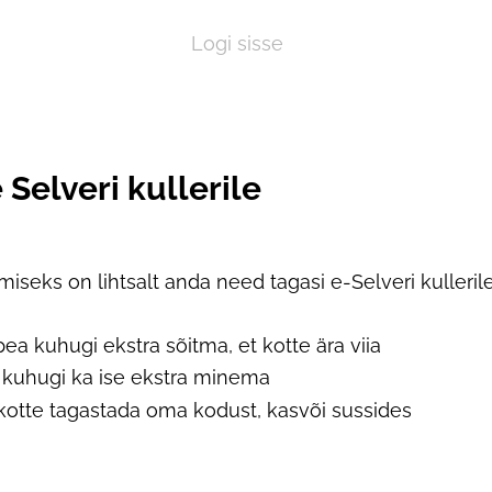
Logi sisse
Selveri kullerile
iseks on lihtsalt anda need tagasi e-Selveri kullerile
ea kuhugi ekstra sõitma, et kotte ära viia
e kuhugi ka ise ekstra minema
otte tagastada oma kodust, kasvõi sussides