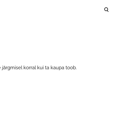
lisati ostukorvi.
Vaata ostukorvi
 järgmisel korral kui ta kaupa toob.