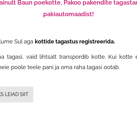
u ainult Baun poekotte, Pakoo pakendite tagas
pakiautomaadist!
palume Sul aga
kottide tagastus registreerida.
 tagasi, vaid lihtsalt transpordib kotte. Kui kotte 
 meie poole teele pani ja oma raha tagasi ootab.
 LEIAD SIIT